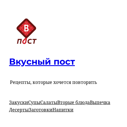
Перейти
к
содержимому
Вкусный пост
Рецепты, которые хочется повторить
Закуски
Супы
Салаты
Вторые блюда
Выпечка
Десерты
Заготовки
Напитки