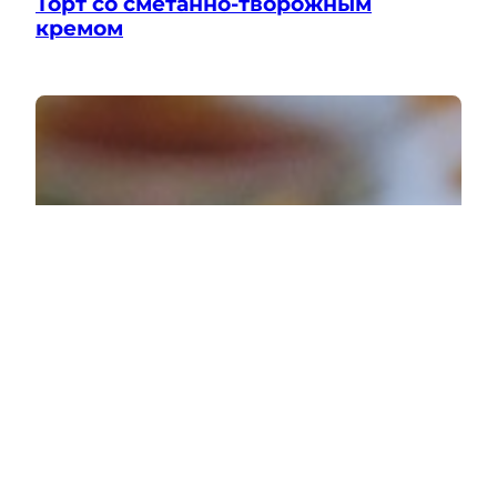
Торт со сметанно-творожным
кремом