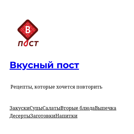
Перейти
к
содержимому
Вкусный пост
Рецепты, которые хочется повторить
Закуски
Супы
Салаты
Вторые блюда
Выпечка
Десерты
Заготовки
Напитки