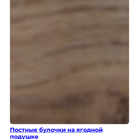
Постные булочки на ягодной
подушке