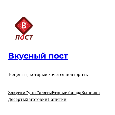
Перейти
к
содержимому
Вкусный пост
Рецепты, которые хочется повторить
Закуски
Супы
Салаты
Вторые блюда
Выпечка
Десерты
Заготовки
Напитки