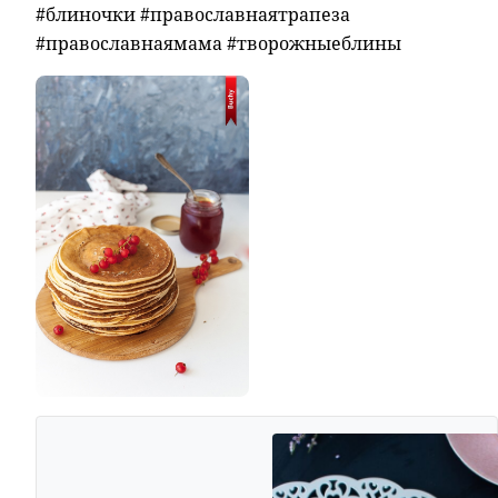
#блиночки #православнаятрапеза
#православнаямама #творожныеблины