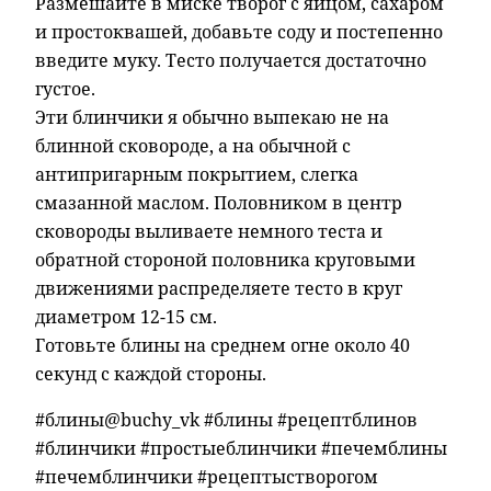
Размешайте в миске творог с яйцом, сахаром
и простоквашей, добавьте соду и постепенно
введите муку. Тесто получается достаточно
густое.
Эти блинчики я обычно выпекаю не на
блинной сковороде, а на обычной с
антипригарным покрытием, слегка
смазанной маслом. Половником в центр
сковороды выливаете немного теста и
обратной стороной половника круговыми
движениями распределяете тесто в круг
диаметром 12-15 см.
Готовьте блины на среднем огне около 40
секунд с каждой стороны.
#блины@buchy_vk #блины #рецептблинов
#блинчики #простыеблинчики #печемблины
#печемблинчики #рецептыстворогом