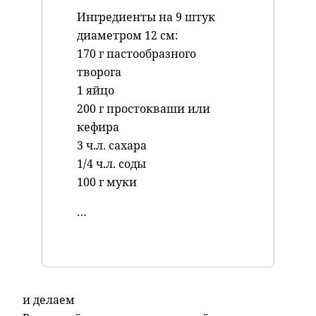
Ингредиенты на 9 штук
диаметром 12 см:
170 г пастообразного
творога
1 яйцо
200 г простокваши или
кефира
3 ч.л. сахара
1/4 ч.л. соды
100 г муки
…
и делаем