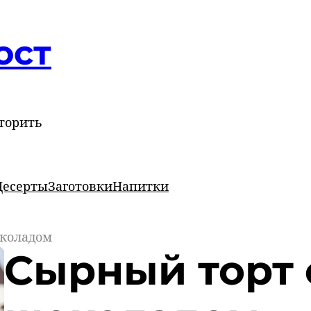
ост
торить
Десерты
Заготовки
Напитки
околадом
Сырный торт 