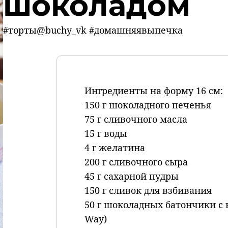
шоколадом
#торты@buchy_vk #домашняявыпечка
Ингредиенты на форму 16 см:
150 г шоколадного печенья
75 г сливочного масла
15 г воды
4 г желатина
200 г сливочного сыра
45 г сахарной пудры
150 г сливок для взбивания
50 г шоколадных батончики с н
Way)