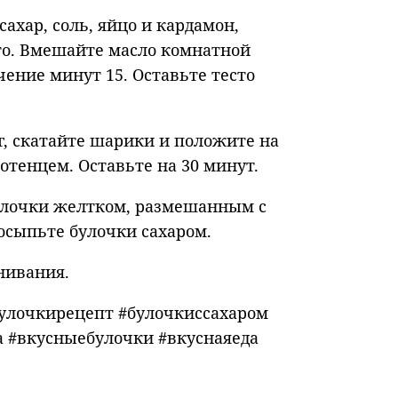
ахар, соль, яйцо и кардамон,
сто. Вмешайте масло комнатной
ение минут 15. Оставьте тесто
 г, скатайте шарики и положите на
отенцем. Оставьте на 30 минут.
булочки желтком, размешанным с
посыпьте булочки сахаром.
нивания.
улочкирецепт #булочкиссахаром
 #вкусныебулочки #вкуснаяеда