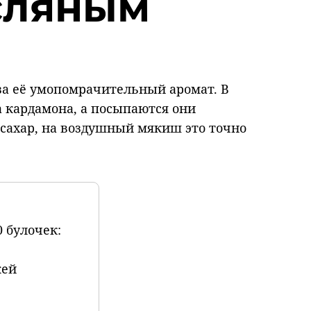
сляным
за её умопомрачительный аромат. В
а кардамона, а посыпаются они
ахар, на воздушный мякиш это точно
 булочек:
жей