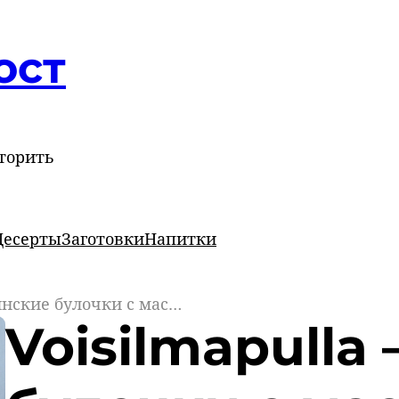
ост
торить
Десерты
Заготовки
Напитки
Voisilmapulla — финские булочки с масляным глазом
Voisilmapulla