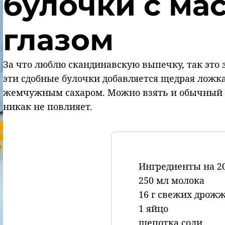
булочки с ма
глазом
За что люблю скандинавскую выпечку, так это 
эти сдобные булочки добавляется щедрая ложк
жемчужным сахаром. Можно взять и обычный с
никак не повлияет.
Ингредиенты на 20
250 мл молока
16 г свежих дрож
1 яйцо
щепотка соли