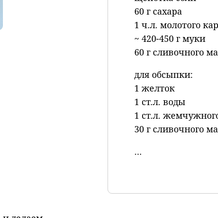
60 г сахара
1 ч.л. молотого ка
~ 420-450 г муки
60 г сливочного м
для обсыпки:
1 желток
1 ст.л. воды
1 ст.л. жемчужног
30 г сливочного м
…