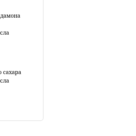
рдамона
асла
о сахара
асла