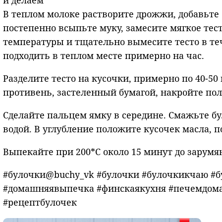
и делаем
В теплом молоке растворите дрожжи, добавьте с
постепенно всыпьте муку, замесите мягкое те
температуры и тщательно вымесите тесто в теч
подходить в теплом месте примерно на час.
Разделите тесто на кусочки, примерно по 40-50
противень, застеленный бумагой, накройте пол
Сделайте пальцем ямку в середине. Смажьте 
водой. В углубление положите кусочек масла, 
Выпекайте при 200*С около 15 минут до зарумя
#булочки@buchy_vk #булочки #булочкикчаю #б
#домашняявыпечка #финскаякухня #печемдома
#рецептбулочек