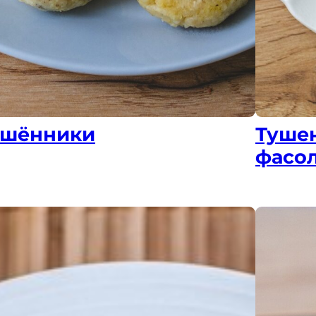
шённики
Тушен
фасо