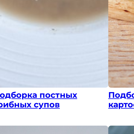
одборка постных
Подб
рибных супов
карт