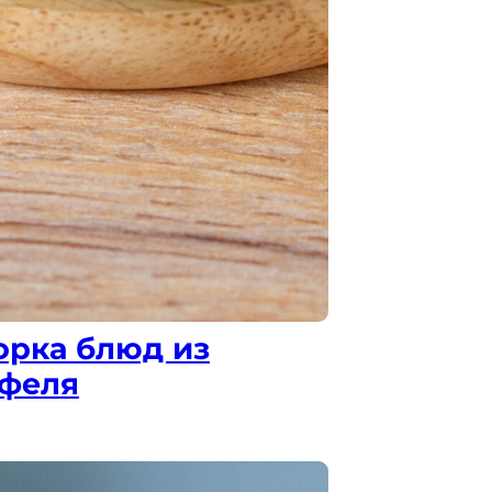
орка блюд из
офеля