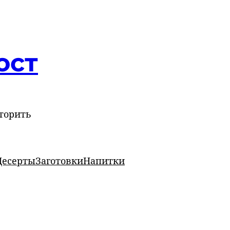
ост
торить
Десерты
Заготовки
Напитки