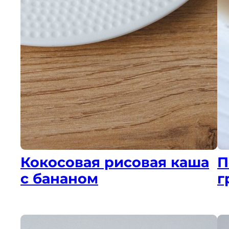
Кокосовая рисовая каша
П
с бананом
г