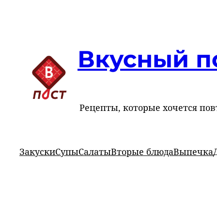
Перейти
к
содержимому
Вкусный п
Рецепты, которые хочется пов
Закуски
Супы
Салаты
Вторые блюда
Выпечка