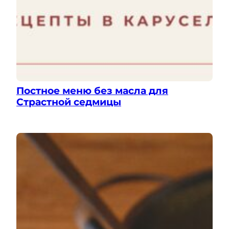
Постное меню без масла для
Страстной седмицы