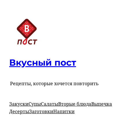
Перейти
к
содержимому
Вкусный пост
Рецепты, которые хочется повторить
Закуски
Супы
Салаты
Вторые блюда
Выпечка
Десерты
Заготовки
Напитки