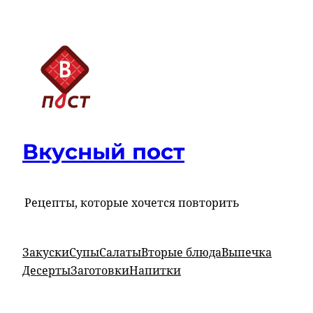
Перейти
к
содержимому
Вкусный пост
Рецепты, которые хочется повторить
Закуски
Супы
Салаты
Вторые блюда
Выпечка
Десерты
Заготовки
Напитки