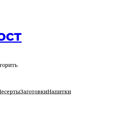
ост
торить
Десерты
Заготовки
Напитки