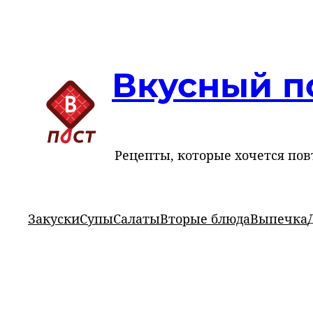
Перейти
к
содержимому
Вкусный п
Рецепты, которые хочется пов
Закуски
Супы
Салаты
Вторые блюда
Выпечка