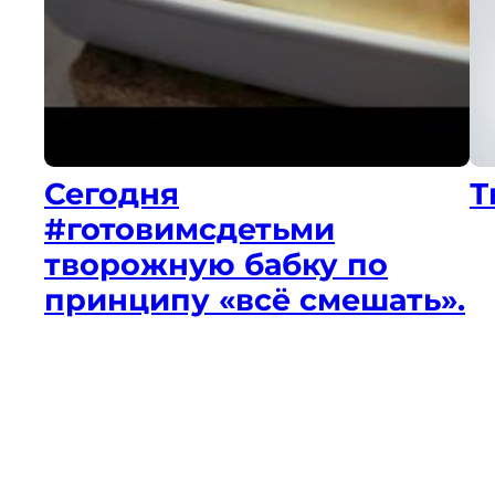
Сегодня
Т
#готовимсдетьми
творожную бабку по
принципу «всё смешать».