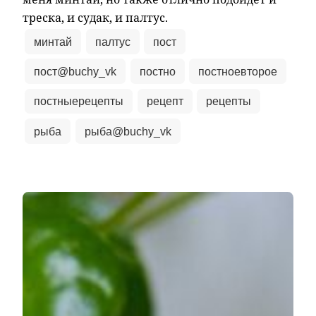
треска, и судак, и палтус.
минтай
палтус
пост
пост@buchy_vk
постно
постноевторое
постныерецепты
рецепт
рецепты
рыба
рыба@buchy_vk