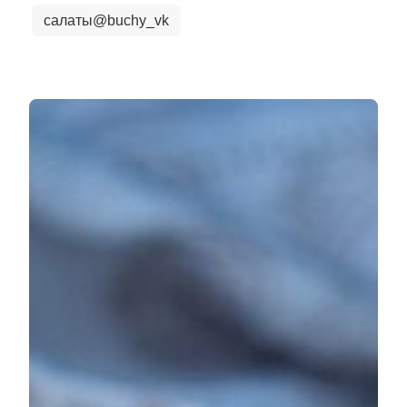
салаты@buchy_vk