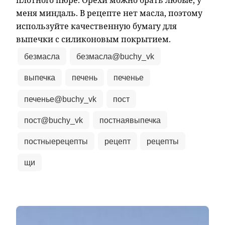
плотного пюре. Орехи можно брать любые, у
меня миндаль. В рецепте нет масла, поэтому
используйте качественную бумагу для
выпечки с силиконовым покрытием.
безмасла
безмасла@buchy_vk
выпечка
печень
печенье
печенье@buchy_vk
пост
пост@buchy_vk
постнаявыпечка
постныерецепты
рецепт
рецепты
щи