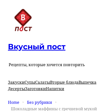
Вкусный пост
Рецепты, которые хочется повторить
Закуски
Супы
Салаты
Вторые блюда
Выпечка
Десерты
Заготовки
Напитки
Home
Без рубрики
Шоколадные маффины с гречневой мукой