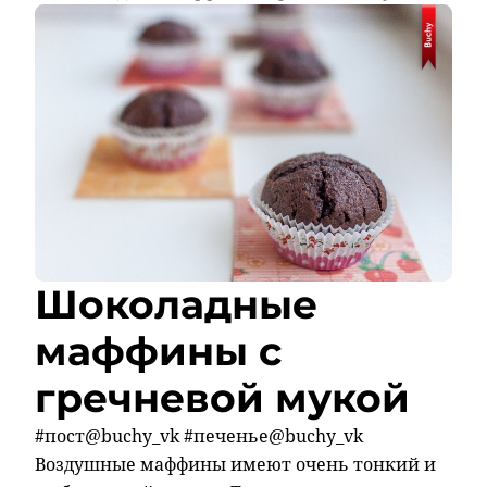
Шоколадные
маффины с
гречневой мукой
#пост@buchy_vk #печенье@buchy_vk
Воздушные маффины имеют очень тонкий и