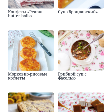
Конфеты «Peanut
Суп «Вроцлавский»
butter balls»
Морковно-рисовые
Грибной суп с
котлеты
фасолью