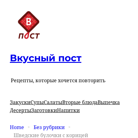
Вкусный пост
Рецепты, которые хочется повторить
Закуски
Супы
Салаты
Вторые блюда
Выпечка
Десерты
Заготовки
Напитки
Home
Без рубрики
Шведские булочки с корицей