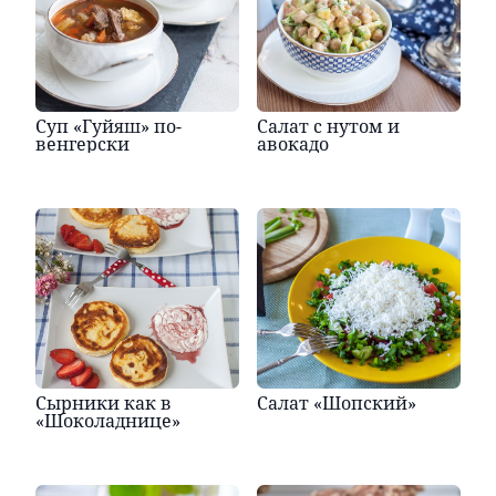
Суп «Гуйяш» по-
Салат с нутом и
венгерски
авокадо
Сырники как в
Салат «Шопский»
«Шоколаднице»