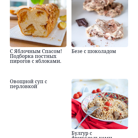
С Яблочным Спасом!
Безе с шоколадом
Подборка постных
пирогов с яблоками.
Овощной суп с
перловкой
Булгур с
фрикадельками