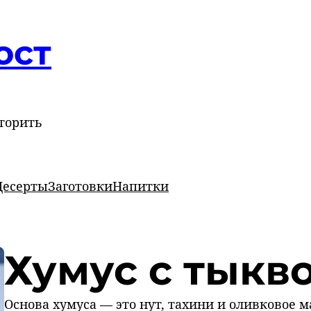
ост
торить
Десерты
Заготовки
Напитки
Хумус с тыкв
Основа хумуса — это нут, тахини и оливковое 