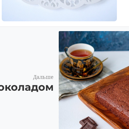
Дальше
околадом