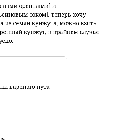
дровыми орешками] и
ельсиновым соком], теперь хочу
а из семян кунжута, можно взять
ренный кунжут, в крайнем случае
усно.
или вареного нута
ла