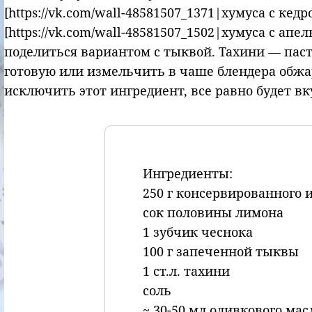
[https://vk.com/wall-48581507_1371|хумуса с ке
[https://vk.com/wall-48581507_1502|хумуса с ап
поделиться вариантом с тыквой. Тахини — паст
готовую или измельчить в чаше блендера обжа
исключить этот ингредиент, все равно будет вк
Ингредиенты:
250 г консервированного 
сок половины лимона
1 зубчик чеснока
100 г запеченной тыквы
1 ст.л. тахини
соль
~ 30-50 мл оливкового мас