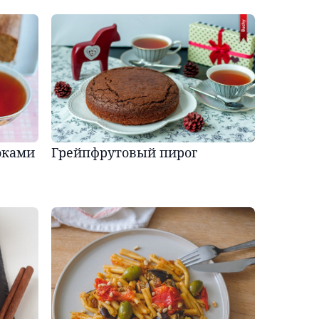
оками
Грейпфрутовый пирог