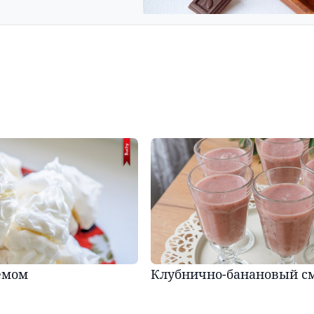
емом
Клубнично-банановый с