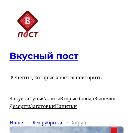
Вкусный пост
Рецепты, которые хочется повторить
Закуски
Супы
Салаты
Вторые блюда
Выпечка
Десерты
Заготовки
Напитки
Home
Без рубрики
Харуп