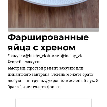
Фаршированные
яйца с хреном
#закуски@buchy_vk #омлет@buchy_vk
#еврейскаякухня
Быстрый, простой рецепт закуски или
пикантного завтрака. Зелень можете брать
любую — петрушку, укроп или зеленый лук. Я
брала 1 лист салата фриссе.