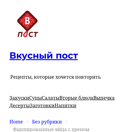
Вкусный пост
Рецепты, которые хочется повторить
Закуски
Супы
Салаты
Вторые блюда
Выпечка
Десерты
Заготовки
Напитки
Home
Без рубрики
Фаршированные яйца с хреном