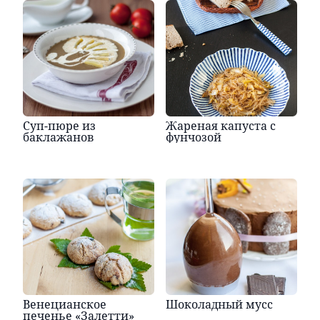
Суп-пюре из
Жареная капуста с
баклажанов
фунчозой
Венецианское
Шоколадный мусс
печенье «Залетти»