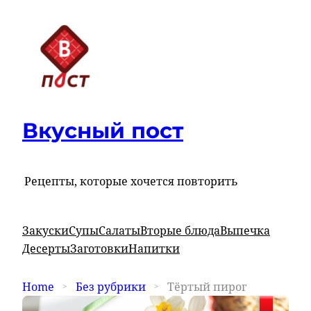
Вкусный пост
Рецепты, которые хочется повторить
Закуски
Супы
Салаты
Вторые блюда
Выпечка
Десерты
Заготовки
Напитки
Home
Без рубрики
Тёртый пирог