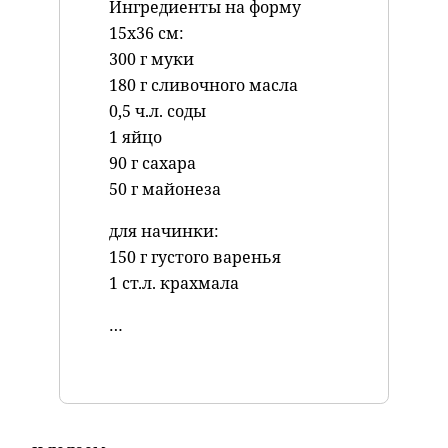
Ингредиенты на форму
15х36 см:
300 г муки
180 г сливочного масла
0,5 ч.л. соды
1 яйцо
90 г сахара
50 г майонеза
для начинки:
150 г густого варенья
1 ст.л. крахмала
…