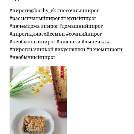
#пироги@buchy_vk #песочныйпирог
#рассыпчатыйпирог #тертыйпирог
#печемдома #пирог #домашнийпирог
#пирогидлявсейсемьи #сочныйпирог
#необычныйпирог #плюшки #выпечка #
#пирогсначинкой #вкусняшки #печемпироги
#необычныйпирог