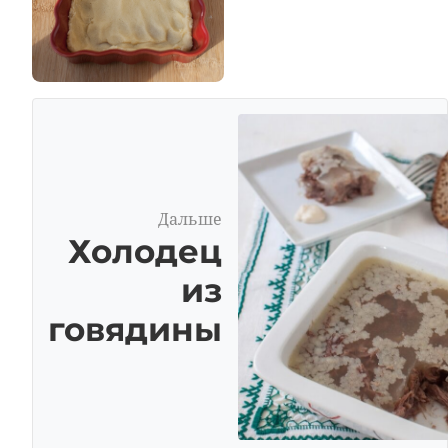
Дальше
Холодец
из
говядины