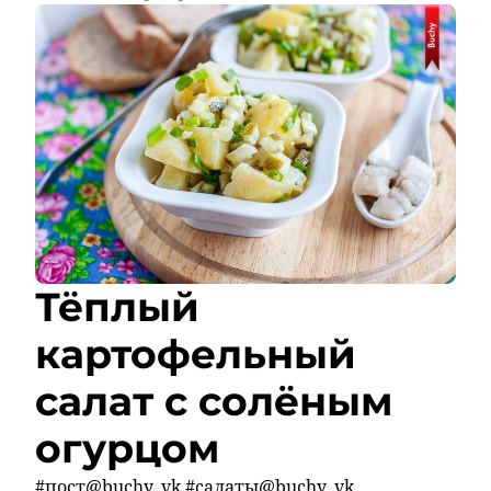
Тёплый
картофельный
салат с солёным
огурцом
#пост@buchy_vk #салаты@buchy_vk