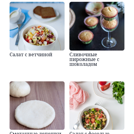
Салат с ветчиной
Сливочные
пирожные с
шоколадом
Сметанные лепешки
Салат с фасолью,