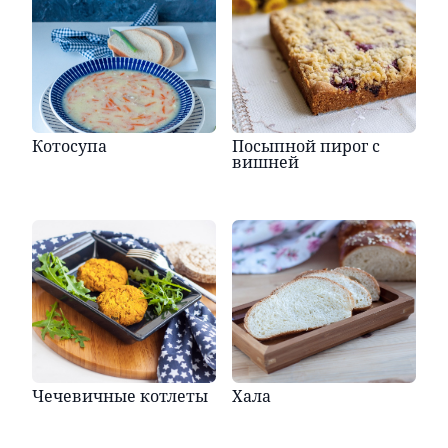
Котосупа
Посыпной пирог с
вишней
Чечевичные котлеты
Хала