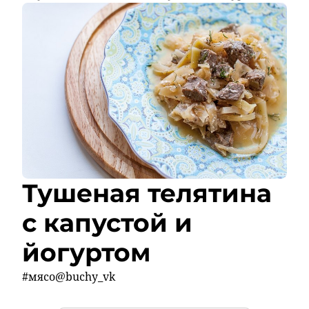
Тушеная телятина
с капустой и
йогуртом
#мясо@buchy_vk