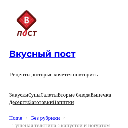
Вкусный пост
Рецепты, которые хочется повторить
Закуски
Супы
Салаты
Вторые блюда
Выпечка
Десерты
Заготовки
Напитки
Home
Без рубрики
Тушеная телятина с капустой и йогуртом