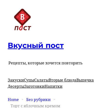
Вкусный пост
Рецепты, которые хочется повторить
Закуски
Супы
Салаты
Вторые блюда
Выпечка
Десерты
Заготовки
Напитки
Home
Без рубрики
Торт с яблочным кремом