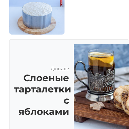
Дальше
Слоеные
тарталетки
с
яблоками