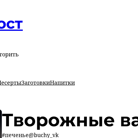
ост
торить
Десерты
Заготовки
Напитки
Творожные в
#печенье@buchy_vk