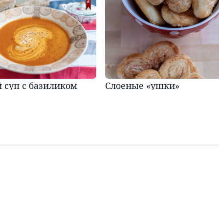
 суп с базиликом
Слоеные «ушки»