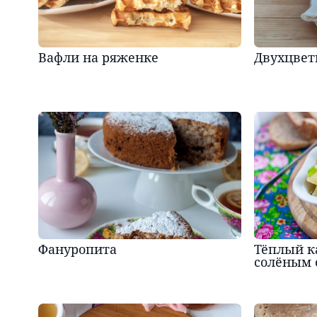
Вафли на ряженке
Двухцвет
Фануропита
Тёплый к
солёным 