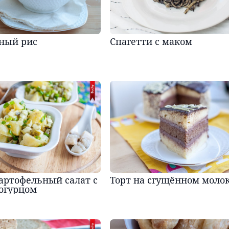
ный рис
Спагетти с маком
артофельный салат с
Торт на сгущённом моло
огурцом