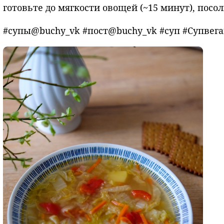
готовьте до мягкости овощей (~15 минут), посол
#супы@buchy_vk #пост@buchy_vk #суп #Супвег