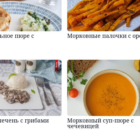
ьное пюре с
Морковные палочки с ор
печень с грибами
Морковный суп-пюре с
чечевицей