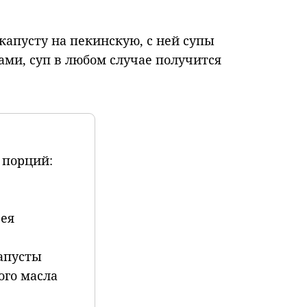
капусту на пекинскую, с ней супы
ами, суп в любом случае получится
 порций:
рея
капусты
ого масла