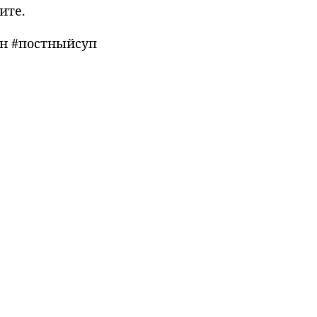
ите.
ан #постныйсуп