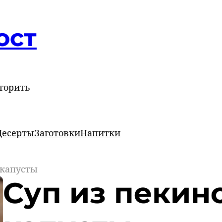
ост
торить
Десерты
Заготовки
Напитки
 капусты
Суп из пекин