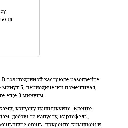
усу
льона
 В толстодонной кастрюле разогрейте
е минут 5, периодически помешивая,
те еще 3 минуты.
ками, капусту нашинкуйте. Влейте
ам, добавьте капусту, картофель,
 уменьшите огонь, накройте крышкой и