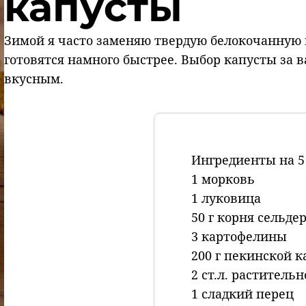
капусты
Зимой я часто заменяю твердую белокочанную 
готовятся намного быстрее. Выбор капусты за в
вкусным.
Ингредиенты на 5
1 морковь
1 луковица
50 г корня сельде
3 картофелины
200 г пекинской 
2 ст.л. растительн
1 сладкий перец