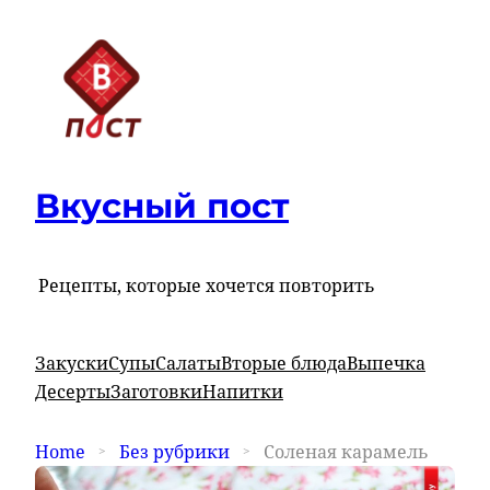
Вкусный пост
Рецепты, которые хочется повторить
Закуски
Супы
Салаты
Вторые блюда
Выпечка
Десерты
Заготовки
Напитки
Home
Без рубрики
Соленая карамель