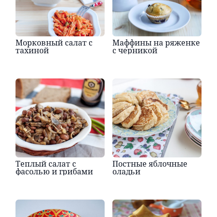
Морковный салат с
Маффины на ряженке
тахиной
с черникой
Теплый салат с
Постные яблочные
фасолью и грибами
оладьи