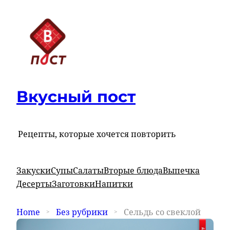
Вкусный пост
Рецепты, которые хочется повторить
Закуски
Супы
Салаты
Вторые блюда
Выпечка
Десерты
Заготовки
Напитки
Home
Без рубрики
Сельдь со свеклой