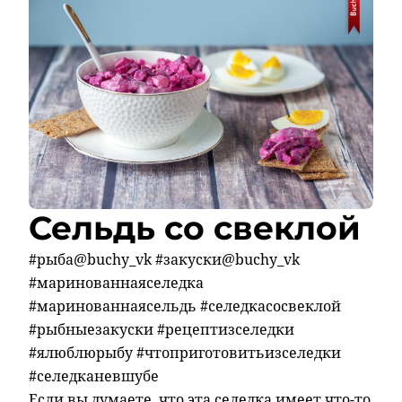
Сельдь со свеклой
#рыба@buchy_vk #закуски@buchy_vk
#маринованнаяселедка
#маринованнаясельдь #селедкасосвеклой
#рыбныезакуски #рецептизселедки
#ялюблюрыбу #чтоприготовитьизселедки
#селедканевшубе
Если вы думаете, что эта селедка имеет что-то