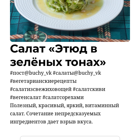
Салат «Этюд в
зелёных тонах»
#пост@buchy_vk #салаты@buchy_vk
#вегетарианскиерецепты
#салатизсвежиховощей #салатскиви
#вегенсалат #салатсорехами
Полезный, красивый, яркий, витаминный
салат. Сочетание непредсказуемых
ингредиентов дает взрыв вкуса.