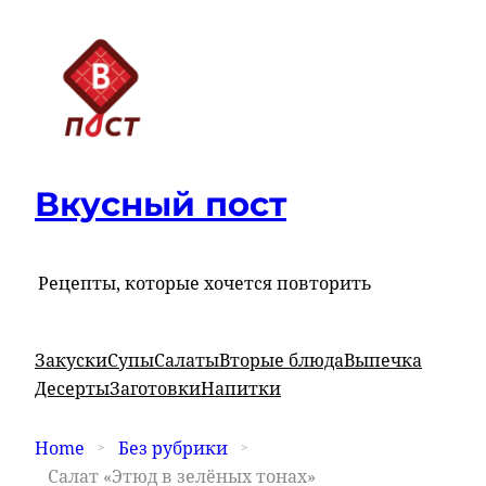
Вкусный пост
Рецепты, которые хочется повторить
Закуски
Супы
Салаты
Вторые блюда
Выпечка
Десерты
Заготовки
Напитки
Home
Без рубрики
Салат «Этюд в зелёных тонах»