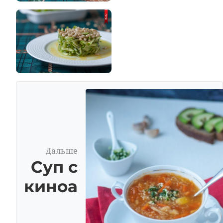
Дальше
Суп с
киноа