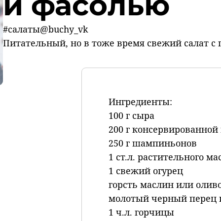
и фасолью
#салаты@buchy_vk
Питательный, но в тоже время свежий салат с
Ингредиенты:
100 г сыра
200 г консервированной
250 г шампиньонов
1 ст.л. растительного ма
1 свежий огурец
горсть маслин или олив
молотый черный перец и
1 ч.л. горчицы