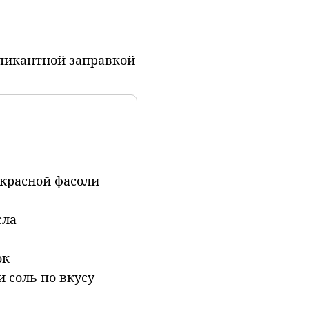
 пикантной заправкой
 красной фасоли
сла
ок
 соль по вкусу