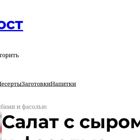
ост
торить
Десерты
Заготовки
Напитки
ибами и фасолью
Салат с сыро