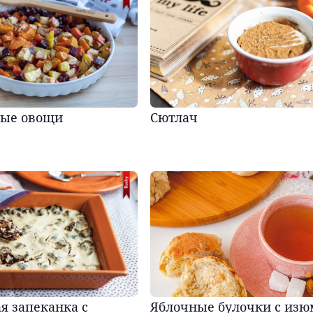
ые овощи
Сютлач
я запеканка с
Яблочные булочки с из