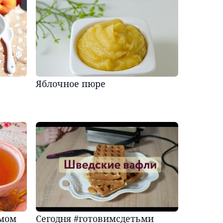
Яблочное пюре
юмом
Сегодня #готовимсдетьми