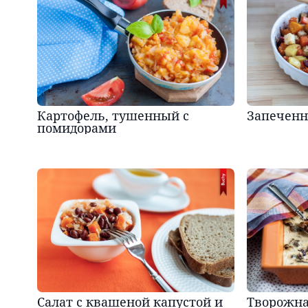
Картофель, тушенный с
Запеченн
помидорами
Салат с квашеной капустой и
Творожна