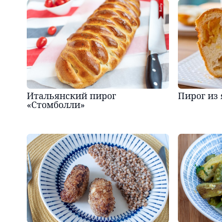
Итальянский пирог
Пирог из
«Стомболли»