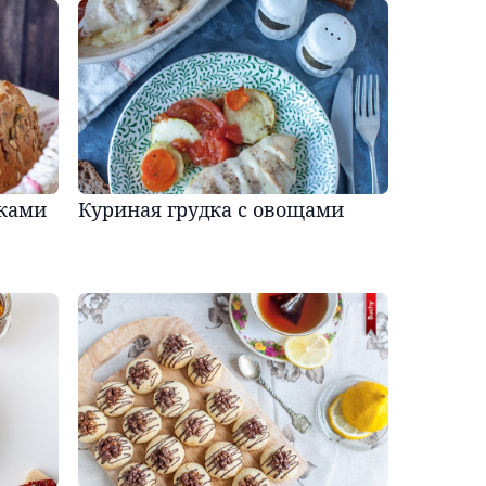
чками
Куриная грудка с овощами