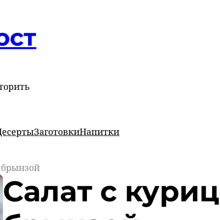
ост
торить
Десерты
Заготовки
Напитки
и брынзой
Салат с куриц