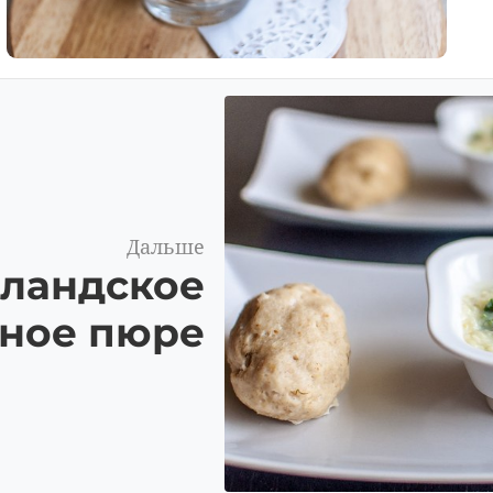
Дальше
рландское
ное пюре