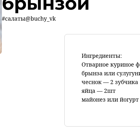
брынзой
#салаты@buchy_vk
Ингредиенты:
Отварное куриное ф
брынза или сулугун
чеснок — 2 зубчика
яйца — 2шт
майонез или йогурт