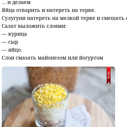
… и делаем
Яйца отварить и натереть на терке.
Сулугуни натереть на мелкой терке и смешать
Салат выложить слоями:
— курица
— сыр
— яйцо.
Слои смазать майонезом или йогуртом