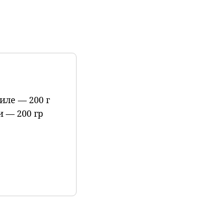
иле — 200 г
и — 200 гр