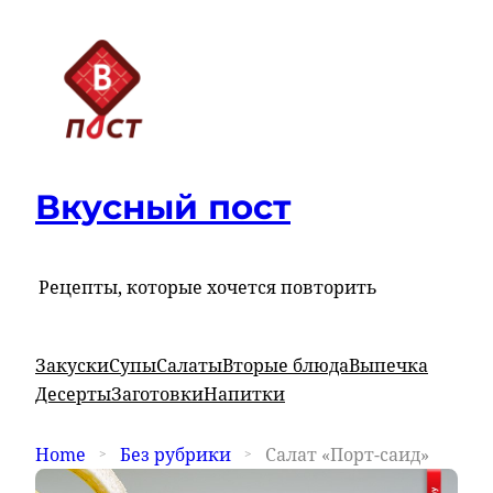
Вкусный пост
Рецепты, которые хочется повторить
Закуски
Супы
Салаты
Вторые блюда
Выпечка
Десерты
Заготовки
Напитки
Home
Без рубрики
Салат «Порт-саид»