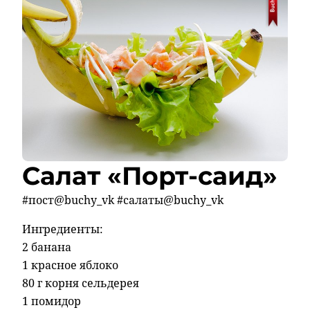
Салат «Порт-саид»
#пост@buchy_vk #салаты@buchy_vk
Ингредиенты:
2 банана
1 красное яблоко
80 г корня сельдерея
1 помидор