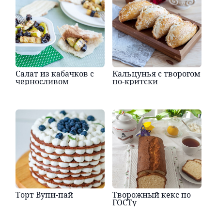
Салат из кабачков с
Кальцунья с творогом
черносливом
по-критски
Торт Вупи-пай
Творожный кекс по
ГОСТу