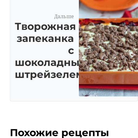
Дальше
Творожная
запеканка
с
шоколадным
штрейзелем
Похожие рецепты