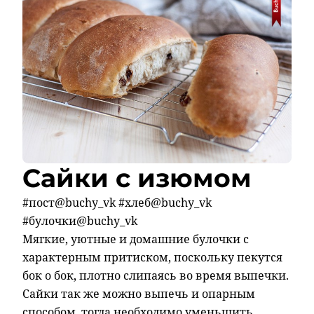
Сайки с изюмом
#пост@buchy_vk #хлеб@buchy_vk
#булочки@buchy_vk
Мягкие, уютные и домашние булочки с
характерным притиском, поскольку пекутся
бок о бок, плотно слипаясь во время выпечки.
Сайки так же можно выпечь и опарным
способом, тогда необходимо уменьшить