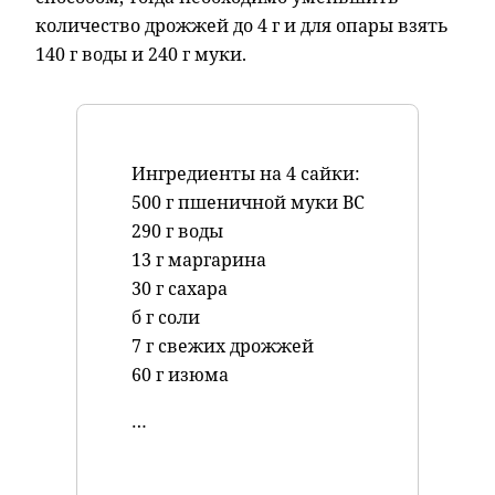
количество дрожжей до 4 г и для опары взять
140 г воды и 240 г муки.
Ингредиенты на 4 сайки:
500 г пшеничной муки ВС
290 г воды
13 г маргарина
30 г сахара
б г соли
7 г свежих дрожжей
60 г изюма
…