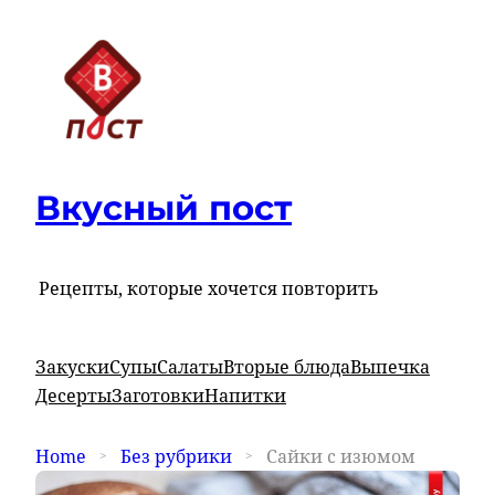
Вкусный пост
Рецепты, которые хочется повторить
Закуски
Супы
Салаты
Вторые блюда
Выпечка
Десерты
Заготовки
Напитки
Home
Без рубрики
Сайки с изюмом