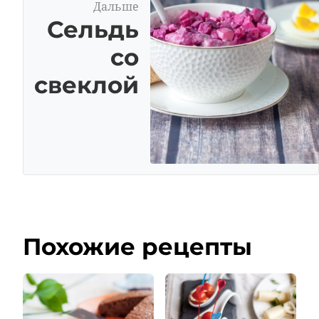
Дальше
Сельдь
со
свеклой
Похожие рецепты