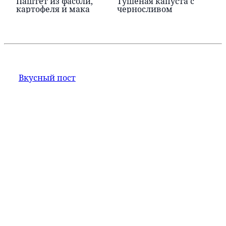
Паштет из фасоли,
Тушеная капуста с
картофеля и мака
черносливом
Вкусный пост