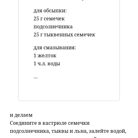
для обсыпки:
25 г семечек
подсолнечника
25 г тыквенных семечек
для смазывания:
1 желток
1 ч.л. воды
…
и делаем
Соедините в кастрюле семечки
подсолнечника, тыквы и льна, залейте водой,