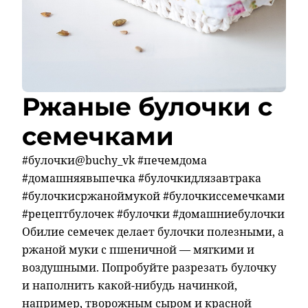
Ржаные булочки с
семечками
#булочки@buchy_vk #печемдома
#домашняявыпечка #булочкидлязавтрака
#булочкисржаноймукой #булочкиссемечками
#рецептбулочек #булочки #домашниебулочки
Обилие семечек делает булочки полезными, а
ржаной муки с пшеничной — мягкими и
воздушными. Попробуйте разрезать булочку
и наполнить какой-нибудь начинкой,
например, творожным сыром и красной