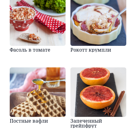
Фасоль в томате
Рокотт крумпли
Постные вафли
Запеченный
грейпфрут