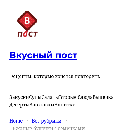
Вкусный пост
Рецепты, которые хочется повторить
Закуски
Супы
Салаты
Вторые блюда
Выпечка
Десерты
Заготовки
Напитки
Home
Без рубрики
Ржаные булочки с семечками