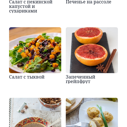
Салат с пекинской
Печенье на рассоле
капустой и
сухариками
Салат с тыквой
Запеченный
грейпфрут