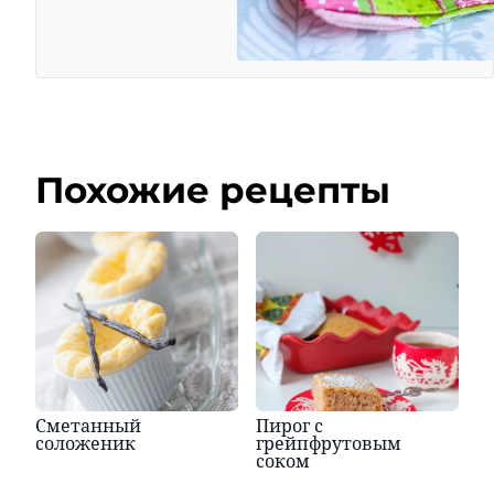
Похожие рецепты
Сметанный
Пирог с
соложеник
грейпфрутовым
соком