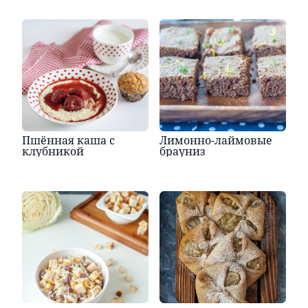
Пшённая каша с
Лимонно-лаймовые
клубникой
брауниз