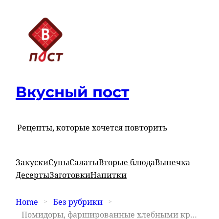
Вкусный пост
Рецепты, которые хочется повторить
Закуски
Супы
Салаты
Вторые блюда
Выпечка
Десерты
Заготовки
Напитки
Home
Без рубрики
Помидоры, фаршированные хлебными крошками, зеленью и чесноком