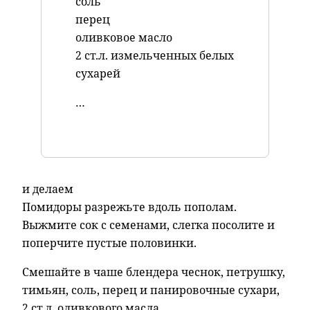
соль
перец
оливковое масло
2 ст.л. измельченных белых
сухарей
…
и делаем
Помидоры разрежьте вдоль пополам.
Выжмите сок с семенами, слегка посолите и
поперчите пустые половинки.
Смешайте в чаше блендера чеснок, петрушку,
тимьян, соль, перец и панировочные сухари,
2 ст.л. оливкового масла.