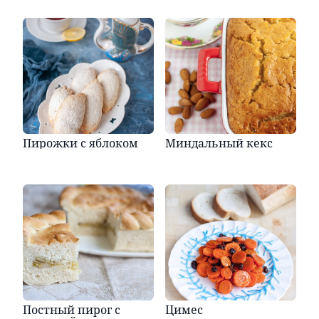
Пирожки с яблоком
Миндальный кекс
Постный пирог с
Цимес