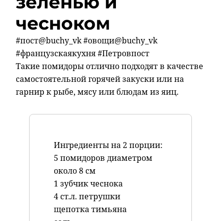
зеленью и
чесноком
#пост@buchy_vk #овощи@buchy_vk
#французскаякухня #Петровпост
Такие помидоры отлично подходят в качестве
самостоятельной горячей закуски или на
гарнир к рыбе, мясу или блюдам из яиц.
Ингредиенты на 2 порции:
5 помидоров диаметром
около 8 см
1 зубчик чеснока
4 ст.л. петрушки
щепотка тимьяна