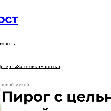
ост
торить
Десерты
Заготовки
Напитки
рновой мукой
Пирог с цель