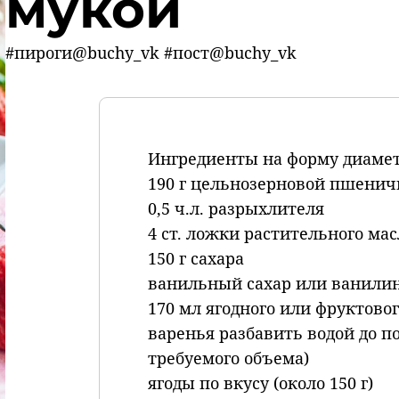
мукой
#пироги@buchy_vk #пост@buchy_vk
Ингредиенты на форму диамет
190 г цельнозерновой пшенич
0,5 ч.л. разрыхлителя
4 ст. ложки растительного мас
150 г сахара
ванильный сахар или ванили
170 мл ягодного или фруктового
варенья разбавить водой до п
требуемого объема)
ягоды по вкусу (около 150 г)