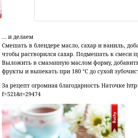
… и делаем
Смешать в блендере масло, сахар и ваниль, до
чтобы растворился сахар. Подмешать к смеси 
Выложить в смазанную маслом форму, добавить
фрукты и выпекать при 180 °C до сухой зубочист
За рецепт огромная благодарность Наточке http:
f=521&t=29474