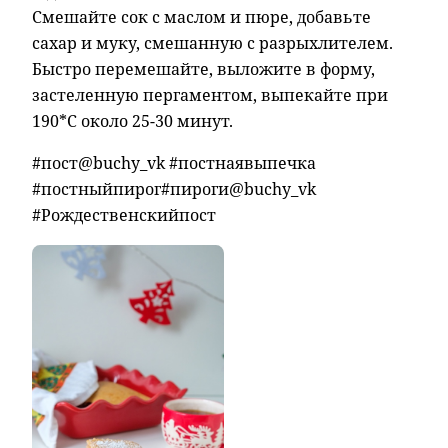
Смешайте сок с маслом и пюре, добавьте
сахар и муку, смешанную с разрыхлителем.
Быстро перемешайте, выложите в форму,
застеленную пергаментом, выпекайте при
190*С около 25-30 минут.
#пост@buchy_vk #постнаявыпечка
#постныйпирог#пироги@buchy_vk
#Рождественскийпост