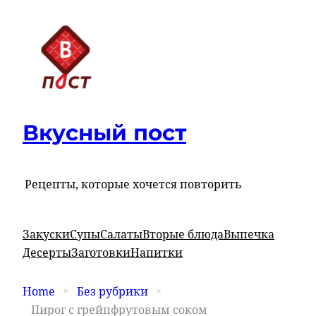
Вкусный пост
Рецепты, которые хочется повторить
Закуски
Супы
Салаты
Вторые блюда
Выпечка
Десерты
Заготовки
Напитки
Home
Без рубрики
Пирог с грейпфрутовым соком