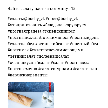
Дайте салату настояться минут 15.
#салаты@buchy_vk #пост@buchy_vk
#чтоприготовить #блюдонаскоруюруку
#постнаятрапеза #Успенскийпост
#постныйсалат #готовимвпост #постныйдень
#салатнаобед #веганскийсалат #постныйобед
#постимся #салатсосвежимиовощами
#летнийсалат #полезныйсалат
#оченьвкусныйсалат #салат #постнаяеда
#постноеменю #салатсогурцами #салатвеган
#веганскиерецепты