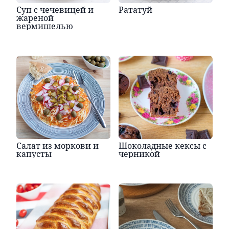
Суп с чечевицей и
Рататуй
жареной
вермишелью
Салат из моркови и
Шоколадные кексы с
капусты
черникой