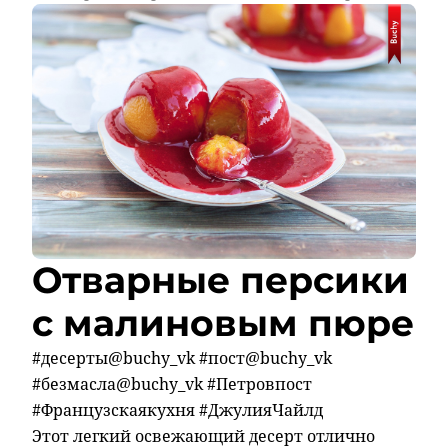
Отварные персики
с малиновым пюре
#десерты@buchy_vk #пост@buchy_vk
#безмасла@buchy_vk #Петровпост
#Французскаякухня #ДжулияЧайлд
Этот легкий освежающий десерт отлично