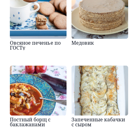
Овсяное печенье по
Медовик
ГОСТу
Постный борщ с
Запеченные кабачки
баклажанами
с сыром