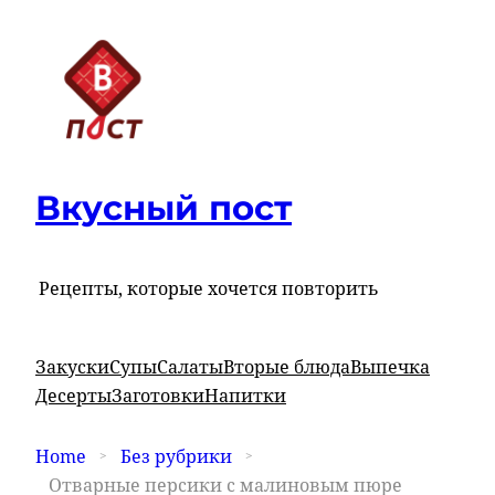
Вкусный пост
Рецепты, которые хочется повторить
Закуски
Супы
Салаты
Вторые блюда
Выпечка
Десерты
Заготовки
Напитки
Home
Без рубрики
Отварные персики с малиновым пюре