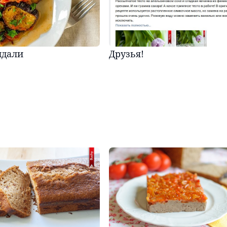
ндали
Друзья!