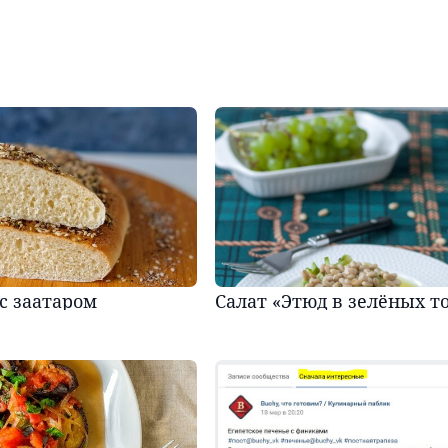
с заатаром
Салат «Этюд в зелёных т