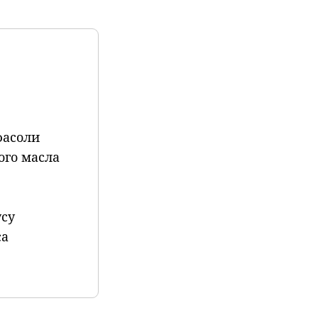
фасоли
ого масла
усу
са