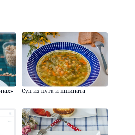
онах»
Суп из нута и шпината