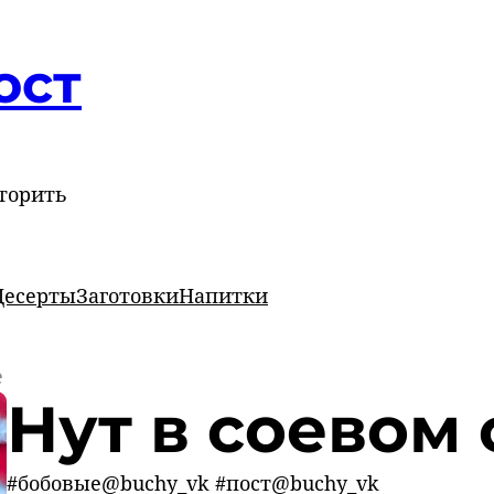
ост
торить
Десерты
Заготовки
Напитки
е
Нут в соевом 
#бобовые@buchy_vk #пост@buchy_vk