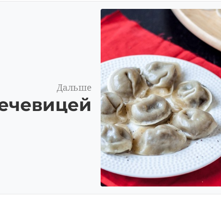
Дальше
чечевицей