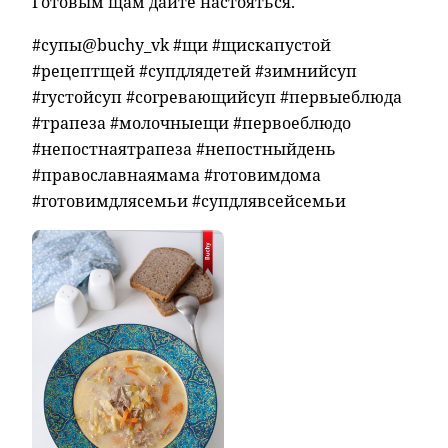
Готовым щам дайте настояться.
#супы@buchy_vk #щи #щискапустой
#рецептщей #супдлядетей #зимнийсуп
#густойсуп #согревающийсуп #первыеблюда
#трапеза #молочныещи #первоеблюдо
#непостнаятрапеза #непостныйдень
#православнаямама #готовимдома
#готовимдлясемьи #супдлявсейсемьи