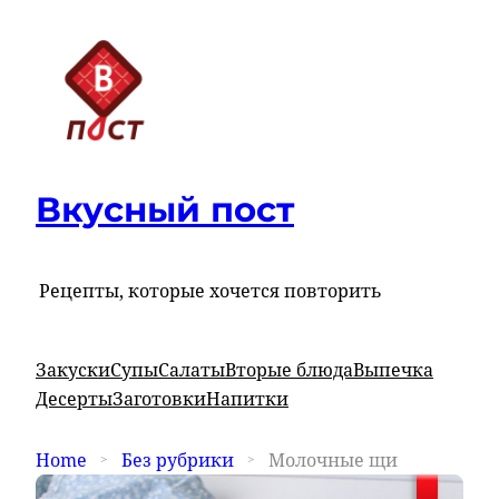
Вкусный пост
Рецепты, которые хочется повторить
Закуски
Супы
Салаты
Вторые блюда
Выпечка
Десерты
Заготовки
Напитки
Home
Без рубрики
Молочные щи