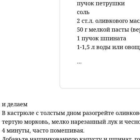
пучок петрушки
соль
2 ст.л. оливкового ма
50 г мелкой пасты (в
1 пучок шпината
1-1,5 л воды или ово
…
и делаем
В кастрюле с толстым дном разогрейте оливков
тертую морковь, мелко нарезанный лук и чесн
4 минуты, часто помешивая.
Добавьте нашинкованную капусту и шпинат, го