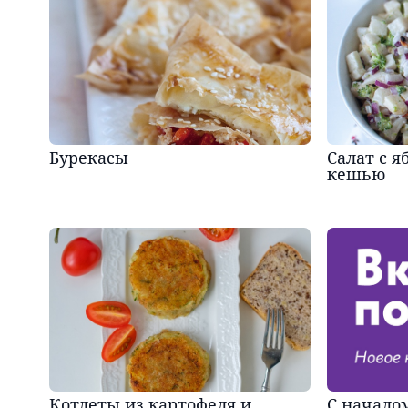
Бурекасы
Салат с я
кешью
Котлеты из картофеля и
С началом