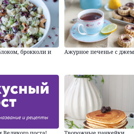
блоком, брокколи и
Ажурное печенье с дже
 Великого поста!
Творожные панкейки