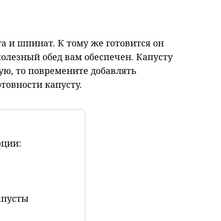
та и шпинат. К тому же готовится он
полезный обед вам обеспечен. Капусту
ую, то повремените добавлять
товности капусту.
рции:
апусты