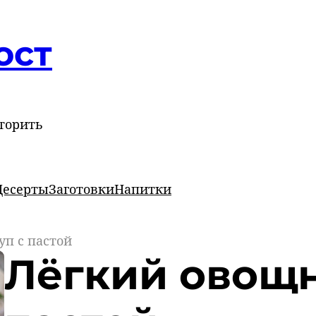
ост
торить
Десерты
Заготовки
Напитки
уп с пастой
Лёгкий овощн