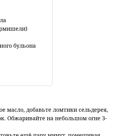
сла
ермишели)
щного бульона
ое масло, добавьте ломтики сельдерея,
ок. Обжаривайте на небольшом огне 3-
товьте ещё пару минут, помешивая.