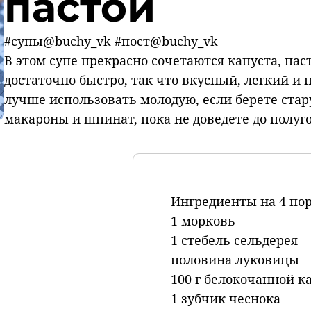
пастой
#супы@buchy_vk #пост@buchy_vk
В этом супе прекрасно сочетаются капуста, пас
достаточно быстро, так что вкусный, легкий и 
лучше использовать молодую, если берете стар
макароны и шпинат, пока не доведете до полуго
Ингредиенты на 4 по
1 морковь
1 стебель сельдерея
половина луковицы
100 г белокочанной к
1 зубчик чеснока