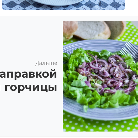
Дальше
заправкой
й горчицы