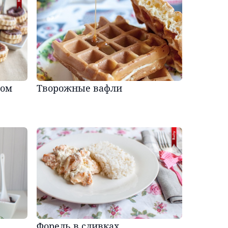
мом
Творожные вафли
Форель в сливках