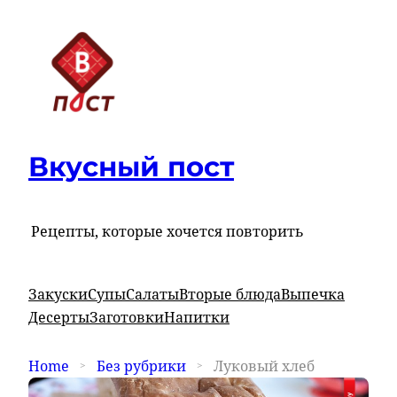
Вкусный пост
Рецепты, которые хочется повторить
Закуски
Супы
Салаты
Вторые блюда
Выпечка
Десерты
Заготовки
Напитки
Home
Без рубрики
Луковый хлеб