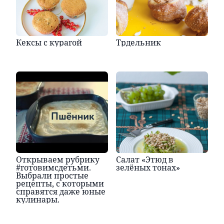
Кексы с курагой
Трдельник
Открываем рубрику
Салат «Этюд в
#готовимсдетьми.
зелёных тонах»
Выбрали простые
рецепты, с которыми
справятся даже юные
кулинары.