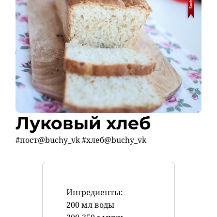
Луковый хлеб
#пост@buchy_vk #хлеб@buchy_vk
Ингредиенты:
200 мл воды