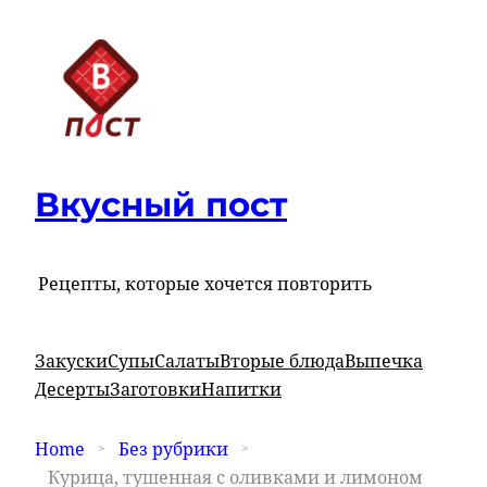
Вкусный пост
Рецепты, которые хочется повторить
Закуски
Супы
Салаты
Вторые блюда
Выпечка
Десерты
Заготовки
Напитки
Home
Без рубрики
Курица, тушенная с оливками и лимоном