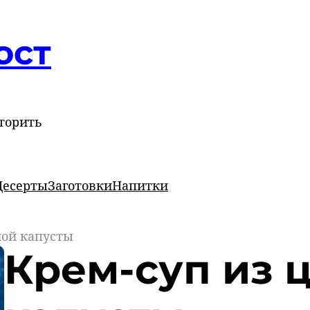
ост
торить
Десерты
Заготовки
Напитки
ной капусты
Крем-суп из 