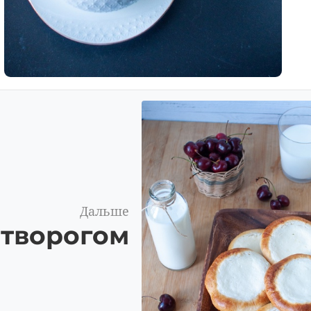
Дальше
 творогом