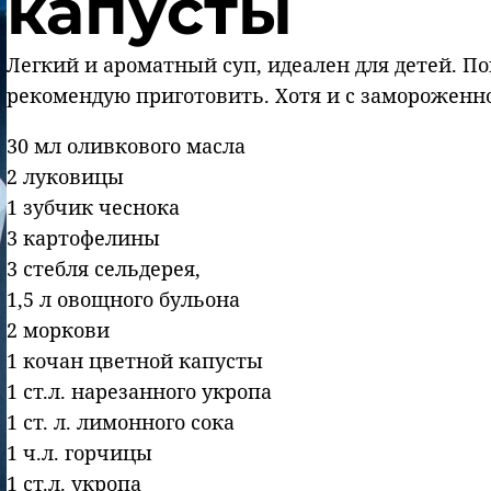
капусты
Легкий и ароматный суп, идеален для детей. П
рекомендую приготовить. Хотя и с замороженно
30 мл оливкового масла
2 луковицы
1 зубчик чеснока
3 картофелины
3 стебля сельдерея,
1,5 л овощного бульона
2 моркови
1 кочан цветной капусты
1 ст.л. нарезанного укропа
1 cт. л. лимонного сока
1 ч.л. горчицы
1 ст.л. укропа