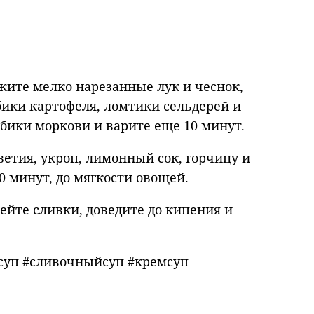
жите мелко нарезанные лук и чеснок,
бики картофеля, ломтики сельдерей и
убики моркови и варите еще 10 минут.
ветия, укроп, лимонный сок, горчицу и
0 минут, до мягкости овощей.
ейте сливки, доведите до кипения и
суп #сливочныйсуп #кремсуп