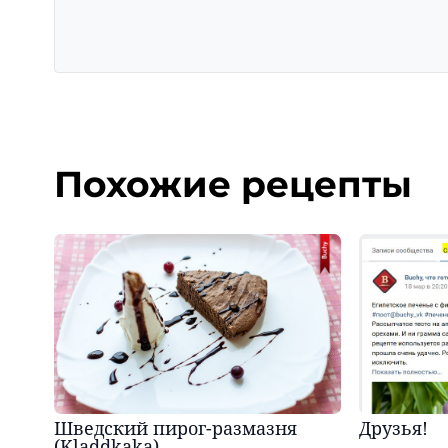
Похожие рецепты
Шведский пирог-размазня
Друзья!
(Kladdkaka)