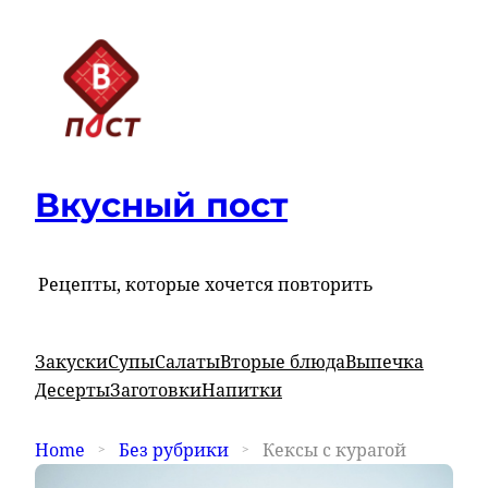
Вкусный пост
Рецепты, которые хочется повторить
Закуски
Супы
Салаты
Вторые блюда
Выпечка
Десерты
Заготовки
Напитки
Home
Без рубрики
Кексы с курагой