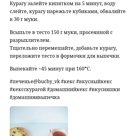
Курагу залейте кипятком на 5 минут, воду
слейте, курагу нарежьте кубиками, обваляйте
в 30 г муки.
Всыпьте в тесто 150 г муки, просеянной с
разрыхлителем.
Тщательно перемешайте, добавьте курагу,
переложите тесто в формочки для выпечки.
Выпекайте ~45 минут при 160*С.
#печенье@buchy_vk #кекс #вкусныйкекс
#кексскурагой #домашнийкекс #вкусняшки
#домашняявыпечка