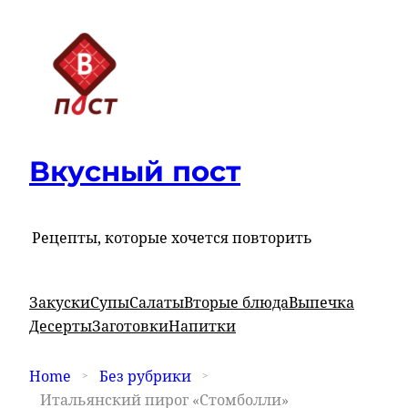
Вкусный пост
Рецепты, которые хочется повторить
Закуски
Супы
Салаты
Вторые блюда
Выпечка
Десерты
Заготовки
Напитки
Home
Без рубрики
Итальянский пирог «Стомболли»