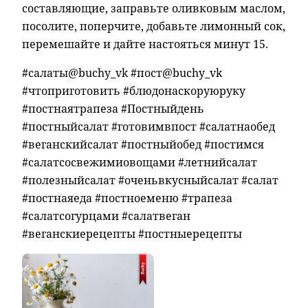
составляющие, заправьте оливковым маслом,
посолите, поперчите, добавьте лимонный сок,
перемешайте и дайте настояться минут 15.
#салаты@buchy_vk #пост@buchy_vk
#чтоприготовить #блюдонаскоруюруку
#постнаятрапеза #Постныйдень
#постныйсалат #готовимвпост #салатнаобед
#веганскийсалат #постныйобед #постимся
#салатсосвежимиовощами #летнийсалат
#полезныйсалат #оченьвкусныйсалат #салат
#постнаяеда #постноеменю #трапеза
#салатсогурцами #салатвеган
#веганскиерецепты #постныерецепты