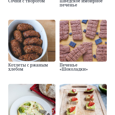
Сочни с творогом
Шведское имбирное
печенье
Котлеты с ржаным
Печенье
хлебом
«Шоколадки»