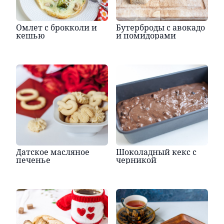
Омлет с брокколи и
Бутерброды с авокадо
кешью
и помидорами
Датское масляное
Шоколадный кекс с
печенье
черникой