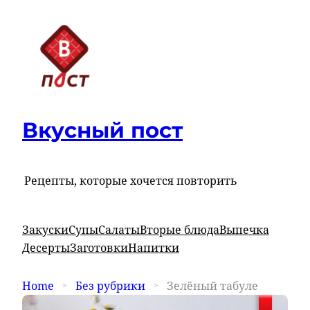
Вкусный пост
Рецепты, которые хочется повторить
Закуски
Супы
Салаты
Вторые блюда
Выпечка
Десерты
Заготовки
Напитки
Home
Без рубрики
Зелёный табуле