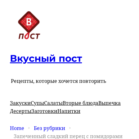
Вкусный пост
Рецепты, которые хочется повторить
Закуски
Супы
Салаты
Вторые блюда
Выпечка
Десерты
Заготовки
Напитки
Home
Без рубрики
Запеченный сладкий перец с помидорами