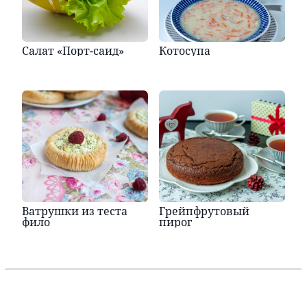
Салат «Порт-саид»
Котосупа
Ватрушки из теста
Грейпфрутовый
фило
пирог