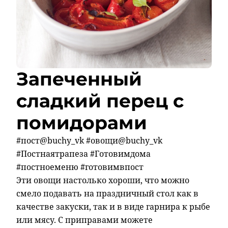
Запеченный
сладкий перец с
помидорами
#пост@buchy_vk #овощи@buchy_vk
#Постнаятрапеза #Готовимдома
#постноеменю #готовимвпост
Эти овощи настолько хороши, что можно
смело подавать на праздничный стол как в
качестве закуски, так и в виде гарнира к рыбе
или мясу. С приправами можете