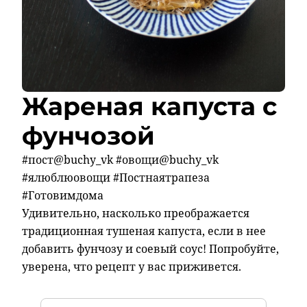
Жареная капуста с
фунчозой
#пост@buchy_vk #овощи@buchy_vk
#ялюблюовощи #Постнаятрапеза
#Готовимдома
Удивительно, насколько преображается
традиционная тушеная капуста, если в нее
добавить фунчозу и соевый соус! Попробуйте,
уверена, что рецепт у вас приживется.