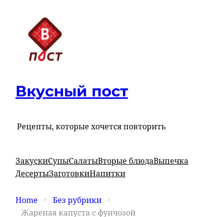
Вкусный пост
Рецепты, которые хочется повторить
Закуски
Супы
Салаты
Вторые блюда
Выпечка
Десерты
Заготовки
Напитки
Home
Без рубрики
Жареная капуста с фунчозой