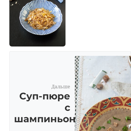
Дальше
Суп-пюре
с
шампиньонами