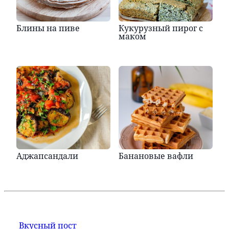
Блины на пиве
Кукурузный пирог с
маком
Аджапсандали
Банановые вафли
Вкусный пост