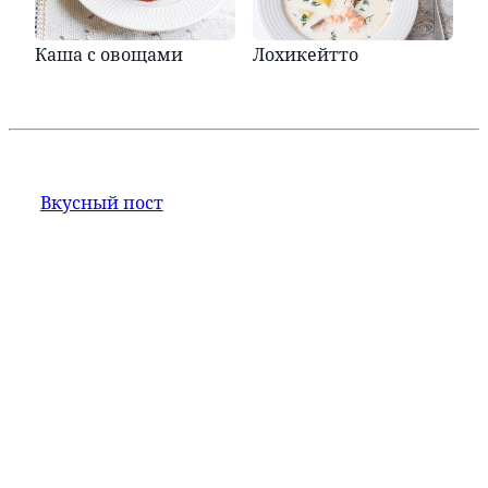
Каша с овощами
Лохикейтто
Вкусный пост