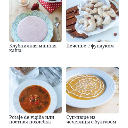
Клубничная манная
Печенье с фундуком
каша
Potaje de vigilia или
Суп-пюре из
постная похлебка
чечевицы с булгуром