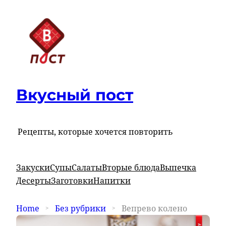
Вкусный пост
Рецепты, которые хочется повторить
Закуски
Супы
Салаты
Вторые блюда
Выпечка
Десерты
Заготовки
Напитки
Home
Без рубрики
Вепрево колено