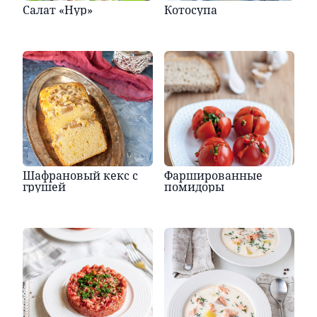
Салат «Нур»
Котосупа
Шафрановый кекс с
Фаршированные
грушей
помидоры