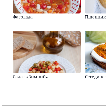
Фасолада
Пшенник
Салат «Зимний»
Сегединс