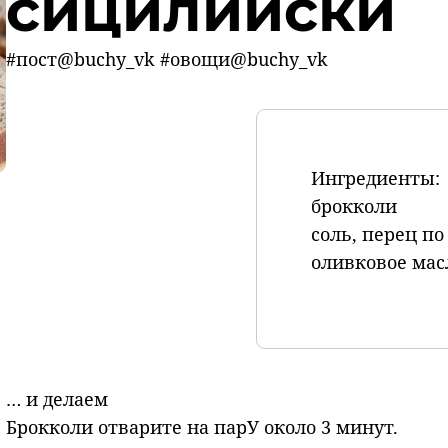
сицилийски
#пост@buchy_vk #овощи@buchy_vk
Ингредиенты:
брокколи
соль, перец по
оливковое мас
… и делаем
Брокколи отварите на парУ около 3 минут.