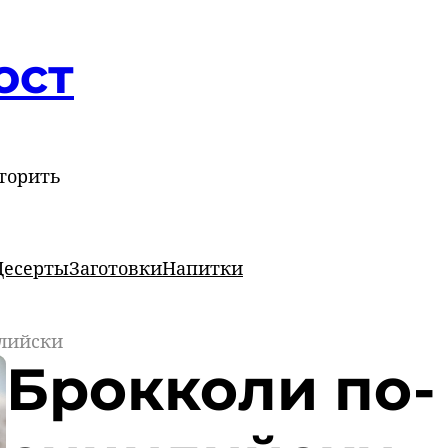
ост
торить
Десерты
Заготовки
Напитки
лийски
Брокколи по-