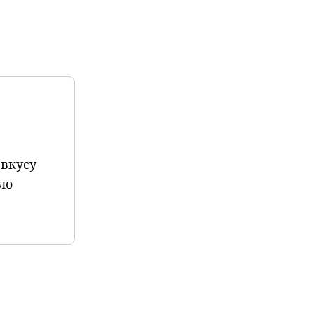
 вкусу
ло