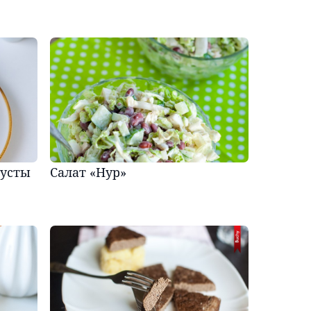
пусты
Салат «Нур»