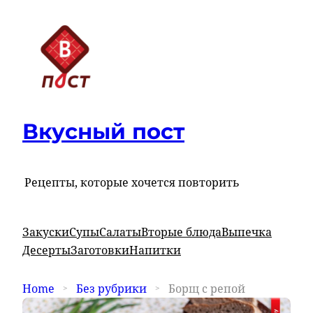
Вкусный пост
Рецепты, которые хочется повторить
Закуски
Супы
Салаты
Вторые блюда
Выпечка
Десерты
Заготовки
Напитки
Home
Без рубрики
Борщ с репой