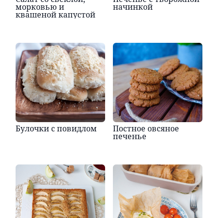
морковью и
начинкой
квашеной капустой
Булочки с повидлом
Постное овсяное
печенье