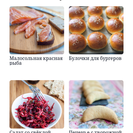
Малосольная красная
Булочки для бургеров
рыба
Салат со свёклой,
Печенье с творожной