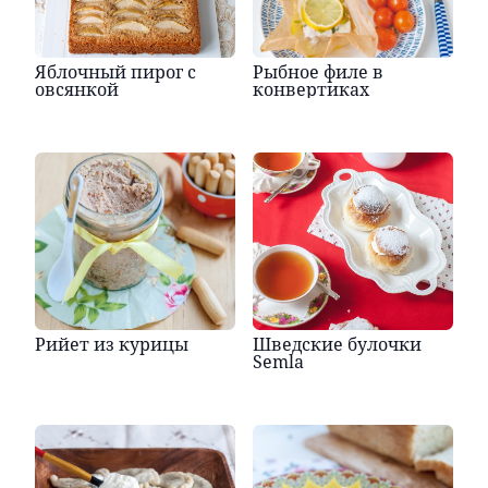
Яблочный пирог с
Рыбное филе в
овсянкой
конвертиках
Рийет из курицы
Шведские булочки
Semla